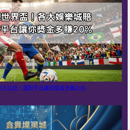
大比拼，選對平台讓你獎金多賺20%