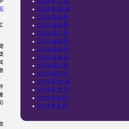
中
2021 年 11 月
彩
2021 年 10 月
2020 年 9 月
工
2020 年 8 月
2020 年 7 月
2020 年 6 月
開
2020 年 5 月
獎
2020 年 4 月
其
2020 年 2 月
數
2020 年 1 月
字
2019 年 12 月
冷
2019 年 11 月
後
2019 年 8 月
彩
2019 年 6 月
軟