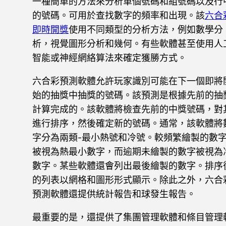
一種簡單的方法來分析單個號碼和組號碼以及行
的號碼。可用於查找數字的頻率和出現。該
六合
即時開獎
使用不同類型的分析方法，例如數學分
析，視覺圖形分析和幾何。有些軟體甚至使用人
智能或神經網絡算法來確定獲勝方式。
六合彩預測軟體允許玩家識別可能在下一個即將
始的抽獎中抽獎的號碼。該預測是根據先前的抽
計算完成的。該軟體將檢查先前的中獎號碼，對
進行排序，然後確定新的號碼。通常，該軟體將
字分為兩類-最小熱號和冷號。較頻繁繪製的數
被視為熱最小數字，而逾期未繪製的數字被視為
數字。某些軟體還會列出最後繪製的數字。排序
的列表以網格和圖形形式顯示。除此之外，六合
預測軟體還提供統計報告和球發生報告。
最重要的是，還提供了集團管理軟體和條目管理