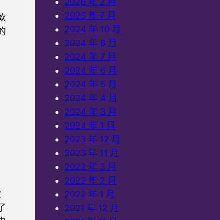
2026 年 2 月
2025 年 7 月
軟
2024 年 10 月
的
2024 年 8 月
2024 年 7 月
2024 年 6 月
2024 年 5 月
2024 年 4 月
2024 年 3 月
2024 年 1 月
2023 年 12 月
2023 年 11 月
2022 年 3 月
2022 年 2 月
軟
2022 年 1 月
了
2021 年 12 月