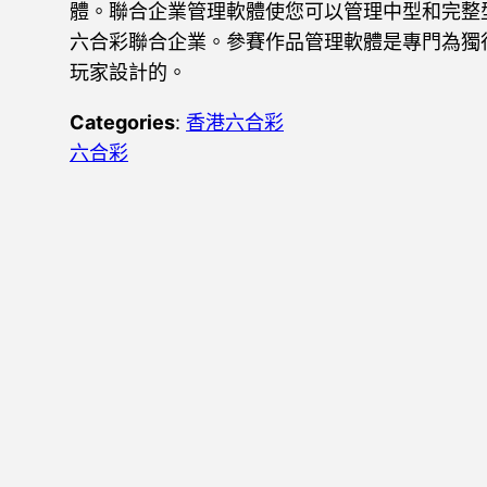
體。聯合企業管理軟體使您可以管理中型和完整
六合彩聯合企業。參賽作品管理軟體是專門為獨
玩家設計的。
Categories
:
香港六合彩
六合彩