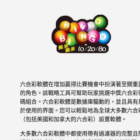
六合彩軟體在增加贏得比賽機會中扮演著至關重
的角色。該戰略工具可幫助玩家挑選中獎六合彩
碼組合。六合彩軟體是數據庫驅動的，並且具有
於使用的界面。您可以輕鬆地為全球大多數六合
（包括美國和加拿大的六合彩）設置軟體。
大多數六合彩軟體中都使用帶有過濾器的完整且