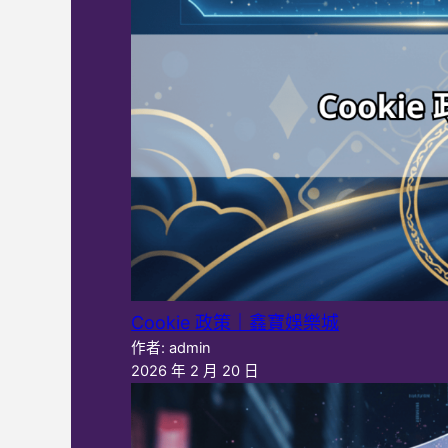
Cookie 政策｜鑫寶娛樂城
作者: admin
2026 年 2 月 20 日