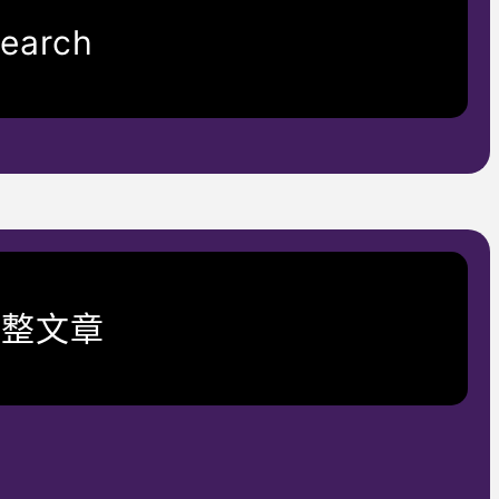
earch
彙整文章