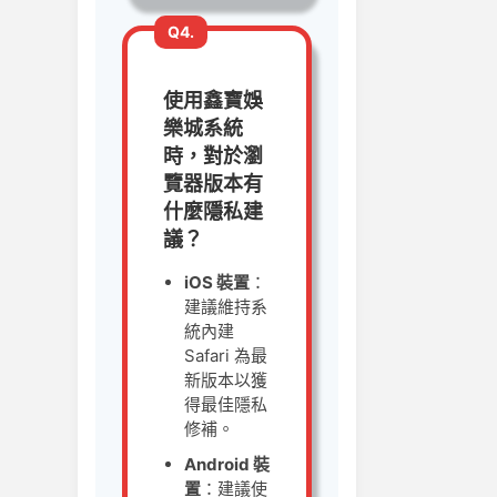
Q4.
使用鑫寶娛
樂城系統
時，對於瀏
覽器版本有
什麼隱私建
議？
iOS 裝置
：
建議維持系
統內建
Safari 為最
新版本以獲
得最佳隱私
修補。
Android 裝
置
：建議使