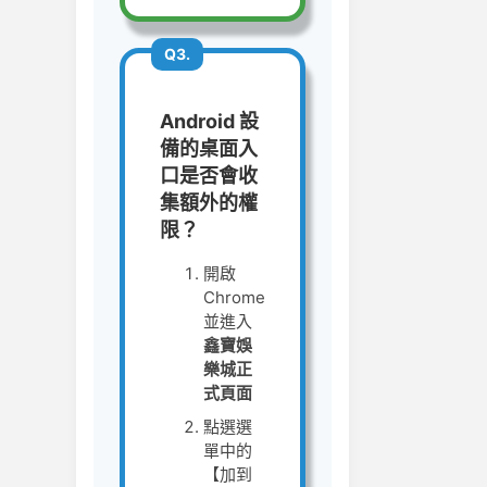
Q3.
Android 設
備的桌面入
口是否會收
集額外的權
限？
開啟
Chrome
並進入
鑫寶娛
樂城正
式頁面
點選選
單中的
【加到