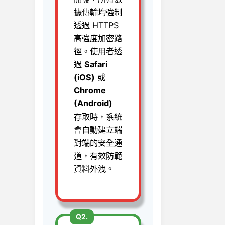
據傳輸均強制
透過 HTTPS
高強度加密路
徑。使用者透
過
Safari
(iOS)
或
Chrome
(Android)
存取時，系統
會自動建立端
對端的安全通
道，有效防範
資料外洩。
Q2.