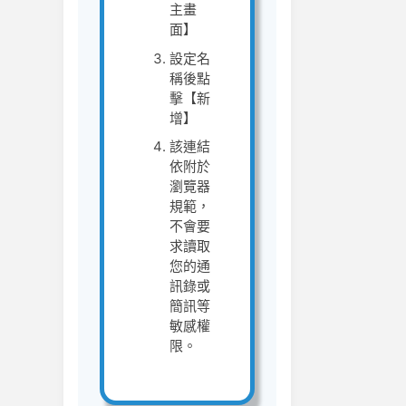
主畫
面】
設定名
稱後點
擊【新
增】
該連結
依附於
瀏覽器
規範，
不會要
求讀取
您的通
訊錄或
簡訊等
敏感權
限。