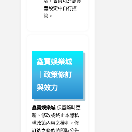
驗，會員可於瀏覽
器設定中自行控
管。
鑫寶娛樂城
｜政策修訂
與效力
鑫寶娛樂城
保留隨時更
新、修改或終止本隱私
權政策內容之權利，修
訂後之條款將即時公告