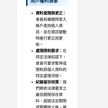
用戶權利清單
資料查閱與更正：
會員有權隨時登入
帳戶查詢個人資
訊，並在資訊變動
時進行更正與更
新。
處理限制要求：
在
特定法律前提下，
會員可要求暫停或
限制其個人資料的
特定處理流程。
紀錄留存政策：
我
們將依法律要求之
最低期限保存資
料，超過法定期限
或服務終止後，將