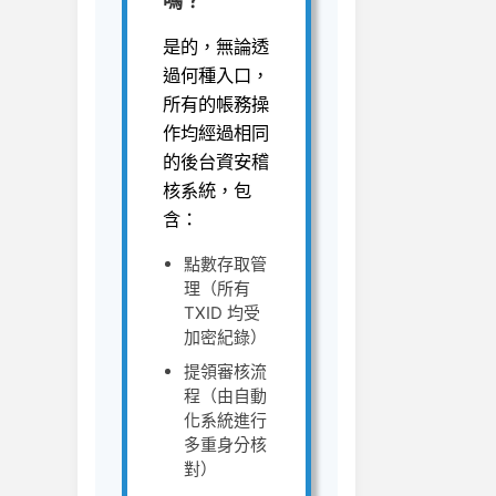
嗎？
是的，無論透
過何種入口，
所有的帳務操
作均經過相同
的後台資安稽
核系統，包
含：
點數存取管
理（所有
TXID 均受
加密紀錄）
提領審核流
程（由自動
化系統進行
多重身分核
對）