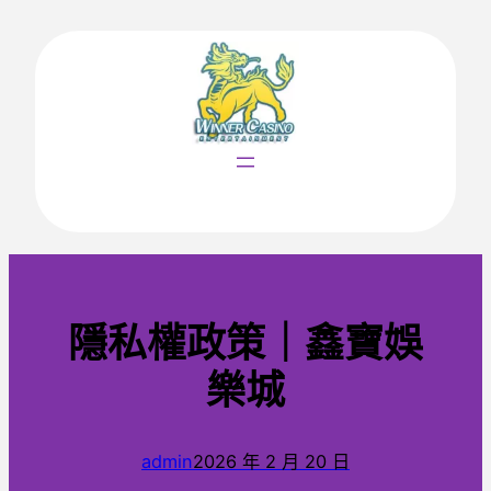
跳
至
主
要
內
容
立即註冊
隱私權政策｜鑫寶娛
樂城
admin
2026 年 2 月 20 日