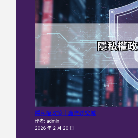
隱私權政策｜鑫寶娛樂城
作者: admin
2026 年 2 月 20 日