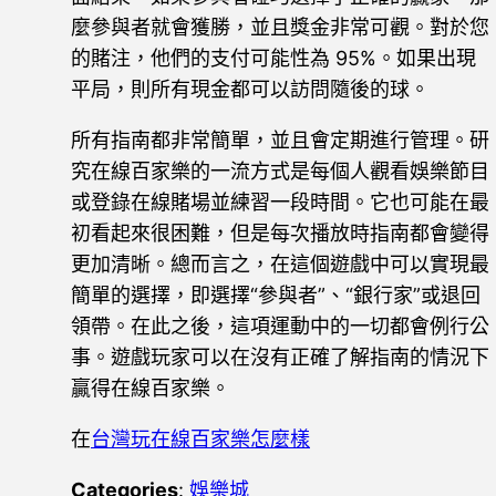
麼參與者就會獲勝，並且獎金非常可觀。對於您
的賭注，他們的支付可能性為 95%。如果出現
平局，則所有現金都可以訪問隨後的球。
所有指南都非常簡單，並且會定期進行管理。研
究在線百家樂的一流方式是每個人觀看娛樂節目
或登錄在線賭場並練習一段時間。它也可能在最
初看起來很困難，但是每次播放時指南都會變得
更加清晰。總而言之，在這個遊戲中可以實現最
簡單的選擇，即選擇“參與者”、“銀行家”或退回
領帶。在此之後，這項運動中的一切都會例行公
事。遊戲玩家可以在沒有正確了解指南的情況下
贏得在線百家樂。
在
台灣玩在線百家樂怎麼樣
Categories
:
娛樂城