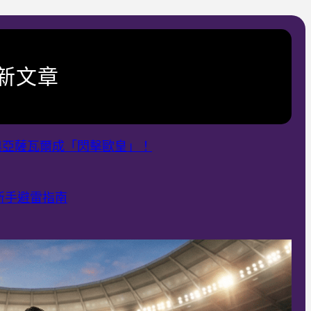
新文章
，奧亞薩瓦爾成「閃擊歐皇」！
新手避雷指南