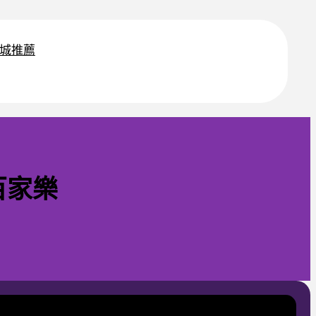
城推薦
立即註冊
百家樂