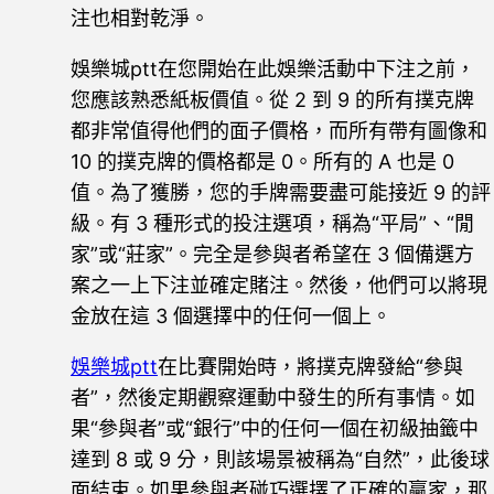
注也相對乾淨。
娛樂城ptt在您開始在此娛樂活動中下注之前，
您應該熟悉紙板價值。從 2 到 9 的所有撲克牌
都非常值得他們的面子價格，而所有帶有圖像和
10 的撲克牌的價格都是 0。所有的 A 也是 0
值。為了獲勝，您的手牌需要盡可能接近 9 的評
級。有 3 種形式的投注選項，稱為“平局”、“閒
家”或“莊家”。完全是參與者希望在 3 個備選方
案之一上下注並確定賭注。然後，他們可以將現
金放在這 3 個選擇中的任何一個上。
娛樂城ptt
在比賽開始時，將撲克牌發給“參與
者”，然後定期觀察運動中發生的所有事情。如
果“參與者”或“銀行”中的任何一個在初級抽籤中
達到 8 或 9 分，則該場景被稱為“自然”，此後球
面結束。如果參與者碰巧選擇了正確的贏家，那