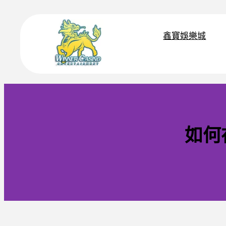
跳
至
鑫寶娛樂城
主
要
內
容
如何