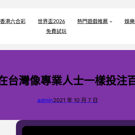
香港六合彩
世界盃2026
熱門遊戲推薦
娛樂
免費試玩
在台灣像專業人士一樣投注
admin
2021 年 10 月 7 日