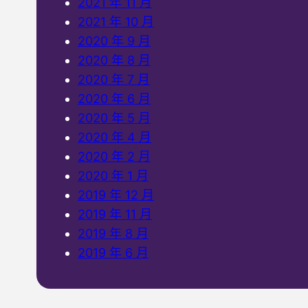
2021 年 11 月
2021 年 10 月
2020 年 9 月
2020 年 8 月
2020 年 7 月
2020 年 6 月
2020 年 5 月
2020 年 4 月
2020 年 2 月
2020 年 1 月
2019 年 12 月
2019 年 11 月
2019 年 8 月
2019 年 6 月