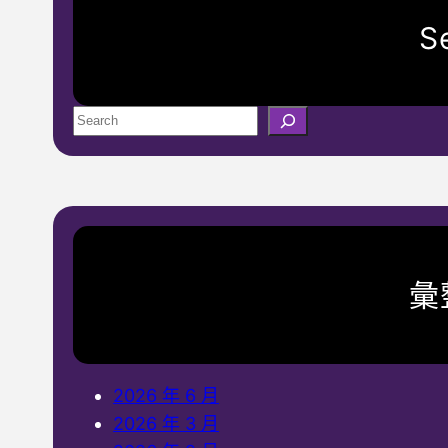
S
Search
彙
2026 年 6 月
2026 年 3 月