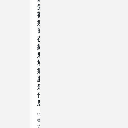
雷神之錘訊號
雷神之鎚
雷神之鎚破解
雷神之鎚老虎機Dcard
雷神之鎚老虎機PTT
雷神之鎚訊號怎麼看
雷神試玩
香港六合彩
體育投注