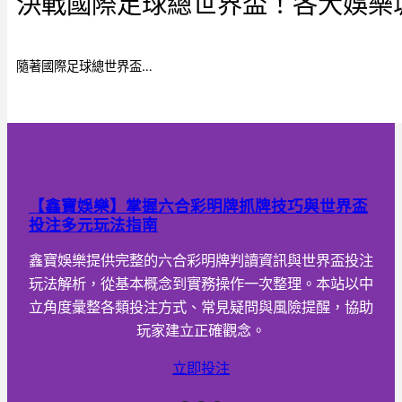
決戰國際足球總世界盃！各大娛樂
隨著國際足球總世界盃…
【鑫寶娛樂】掌握六合彩明牌抓牌技巧與世界盃
投注多元玩法指南
鑫寶娛樂提供完整的六合彩明牌判讀資訊與世界盃投注
玩法解析，從基本概念到實務操作一次整理。本站以中
立角度彙整各類投注方式、常見疑問與風險提醒，協助
玩家建立正確觀念。
立即投注