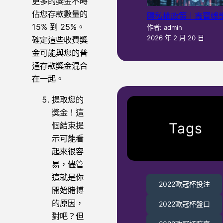
更多的獎金不時
佔您存款數量的
隱私權政策｜鑫寶娛
15% 到 25%。
作者: admin
2026 年 2 月 20 日
確定這些收費獎
金可能與您的普
通存款獎金混合
在一起。
提取您的
獎金！這
Tags
個結束提
示可能看
起來很容
易，儘管
這就是你
2022歐冠杯投注
開始賭博
的原因，
2022歐冠杯盤口
對吧？但