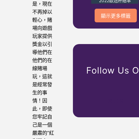
2022歐冠杯賠率
是，現在
不再掉以
nba投注量
顯示更多標籤
輕心，賭
nba賭盤分析
場向遊戲
玩家提供
nba運彩比分
獎金以引
usdt體育投注
導他們在
他們的在
世界盃
Follow Us 
線賭場
世界盃2026
玩，這就
是經常發
世界盃即時賠率
生的事
Instagra
Facebo
Threa
六合彩
情！因
此，即使
六合彩版路
您牢記自
己是一個
北京賽車
嚴肅的“紅
吃角子老虎機