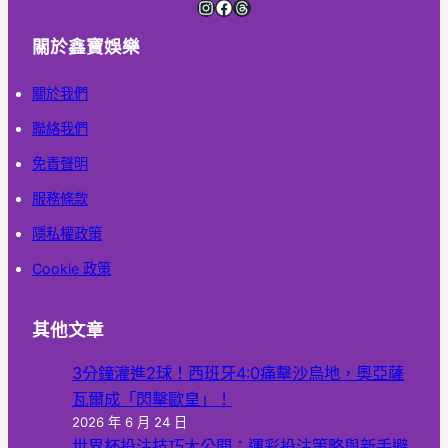
Instagram
Facebook
Threads
關於鑫寶娛樂
關於我們
聯絡我們
免責聲明
服務條款
隱私權政策
Cookie 政策
其他文章
3分鐘灌進2球！西班牙4:0痛擊沙烏地，奧亞薩
瓦爾成「閃擊歐皇」！
2026 年 6 月 24 日
世界杯投注技巧大公開：運彩投注策略與新手避