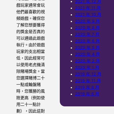
2021 年 12 月
戲玩家通常會玩
2021 年 11 月
他們最喜歡的視
2021 年 10 月
頻遊戲。確保您
2020 年 9 月
了解您想要獲得
2020 年 8 月
的獎金是否真的
2020 年 7 月
可以通過此遊戲
2020 年 6 月
執行。由於遊戲
2020 年 5 月
玩家的支出相當
2020 年 4 月
低，因此經常可
2020 年 2 月
以使用老虎機清
2020 年 1 月
除賭場獎金。當
2019 年 12 月
您選擇賭博二十
2019 年 11 月
一點或輪盤賭
2019 年 8 月
時，您獲勝的風
2019 年 6 月
險更高（例如使
用二十一點計
劃），因此這對