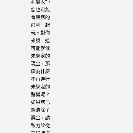
利獵人”，
您也可能
大樂透
會與您的
太陽城娛樂城
紅利一起
玩。對你
娛樂城
來說，這
娛樂城優惠
可能就像
未綁定的
娛樂城推薦
現金，那
娛樂城註冊優惠活動
麼為什麼
不再進行
娛樂城註冊送
未綁定的
暗棋
賭博呢？
如果您已
棒球即時比分
經清除了
歐冠盃2022
獎金，請
致力於從
玩運彩即時比分