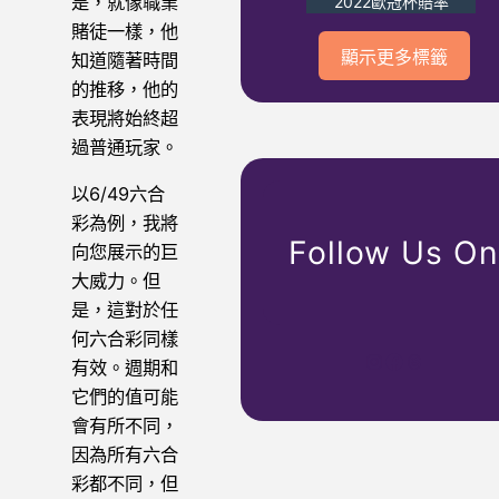
是，就像職業
2022歐冠杯賠率
賭徒一樣，他
nba投注量
顯示更多標籤
知道隨著時間
的推移，他的
nba賭盤分析
表現將始終超
nba運彩比分
過普通玩家。
usdt體育投注
以6/49六合
彩為例，我將
世界盃
Follow Us On
向您展示的巨
世界盃2026
大威力。但
是，這對於任
世界盃即時賠率
何六合彩同樣
Instagram
Faceboo
Thread
六合彩
有效。週期和
它們的值可能
六合彩版路
會有所不同，
北京賽車
因為所有六合
彩都不同，但
吃角子老虎機