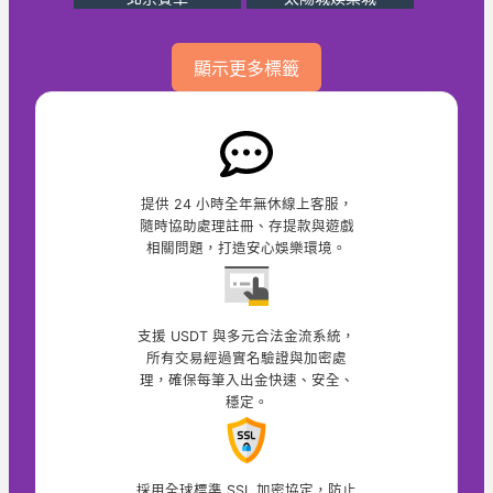
娛樂城
暗棋
顯示更多標籤
棒球即時比分
歐冠盃2022
百家樂牌路
線上娛樂城推薦與反推分析!集合8大知名品牌殘酷大
老虎機
通博娛樂城
提供 24 小時全年無休線上客服，
運彩
鑫寶娛樂城
隨時協助處理註冊、存提款與遊戲
相關問題，打造安心娛樂環境。
雷神之錘
雷神之鎚破解
香港六合彩
體育投注
支援 USDT 與多元合法金流系統，
所有交易經過實名驗證與加密處
理，確保每筆入出金快速、安全、
穩定。
採用全球標準 SSL 加密協定，防止