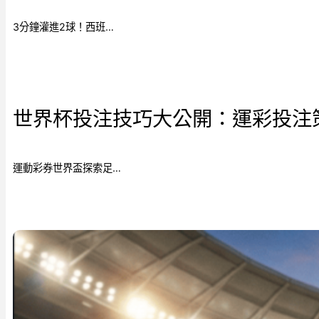
雷神之錘訊號
3分鐘灌進2球！西班…
雷神之鎚
雷神之鎚破解
雷神之鎚老虎機Dcard
世界杯投注技巧大公開：運彩投注
雷神之鎚老虎機PTT
雷神之鎚訊號怎麼看
運動彩券世界盃探索足…
雷神試玩
香港六合彩
體育投注