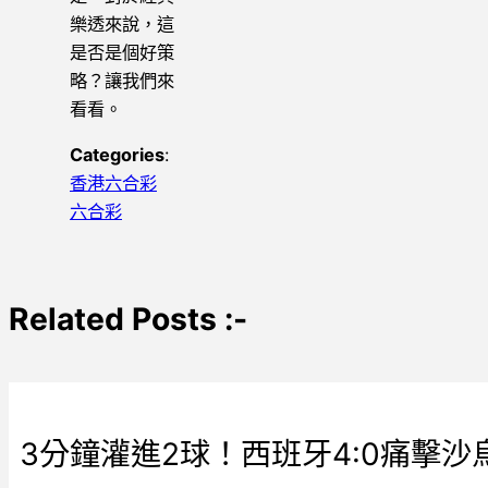
樂透來說，這
球版代理
是否是個好策
百家樂教學
略？讓我們來
看看。
百家樂牌路
Categories
:
百家樂術語
香港六合彩
線上娛樂城推薦與反推分析!集合8大知名品
六合彩
老虎機
老虎機攻略
Related Posts :-
通博娛樂城
運彩
鑫寶娛樂城
3分鐘灌進2球！西班牙4:0痛擊
雷神之錘