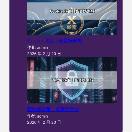
Cookie 政策｜鑫寶娛樂城
作者: admin
2026 年 2 月 20 日
隱私權政策｜鑫寶娛樂城
作者: admin
2026 年 2 月 20 日