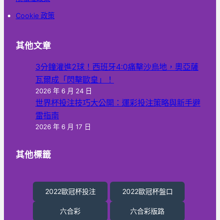
Cookie 政策
其他文章
3分鐘灌進2球！西班牙4:0痛擊沙烏地，奧亞薩
瓦爾成「閃擊歐皇」！
2026 年 6 月 24 日
世界杯投注技巧大公開：運彩投注策略與新手避
雷指南
2026 年 6 月 17 日
其他標籤
2022歐冠杯投注
2022歐冠杯盤口
六合彩
六合彩版路