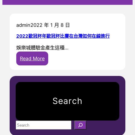
admin
2022 年 1 月 8 日
2022歐冠杯年歐冠杯比賽在台灣如何在線進行
娛樂城體驗金產生這種…
:
Read More
2
0
2
2
歐
Search
冠
杯
年
S
歐
e