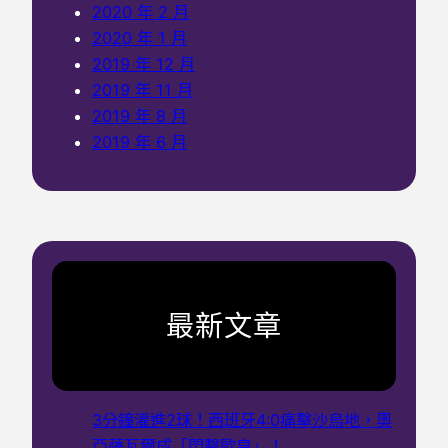
2020 年 2 月
2020 年 1 月
2019 年 12 月
2019 年 11 月
2019 年 8 月
2019 年 6 月
最新文章
3分鐘灌進2球！西班牙4:0痛擊沙烏地，奧
亞薩瓦爾成「閃擊歐皇」！