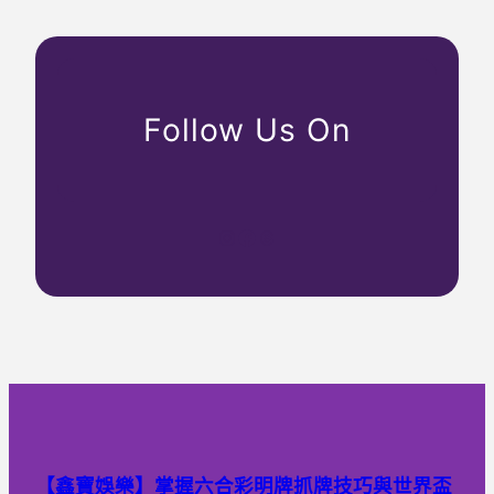
六合彩
六合彩版路
北京賽車
吃角子老虎機
大樂透
太陽城娛樂城
Follow Us On
娛樂城
娛樂城優惠
娛樂城推薦
娛樂城註冊優惠活動
Instagram
Facebook
Threads
娛樂城註冊送
暗棋
棒球即時比分
歐冠盃2022
玩運彩即時比分
球版代理
百家樂教學
百家樂牌路
百家樂術語
線上娛樂城推薦與反推分析!集合8大知名品牌殘酷大
老虎機
老虎機攻略
【鑫寶娛樂】掌握六合彩明牌抓牌技巧與世界盃