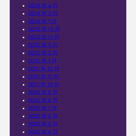
2024 年 4 月
2024 年 3 月
2024 年 1 月
2023 年 12 月
2023 年 11 月
2022 年 3 月
2022 年 2 月
2022 年 1 月
2021 年 12 月
2021 年 11 月
2021 年 10 月
2020 年 9 月
2020 年 8 月
2020 年 7 月
2020 年 6 月
2020 年 5 月
2020 年 4 月