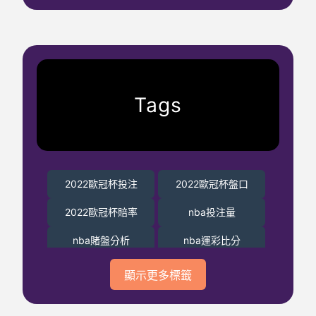
Tags
2022歐冠杯投注
2022歐冠杯盤口
2022歐冠杯賠率
nba投注量
nba賭盤分析
nba運彩比分
usdt體育投注
世界盃
顯示更多標籤
世界盃2026
世界盃即時賠率