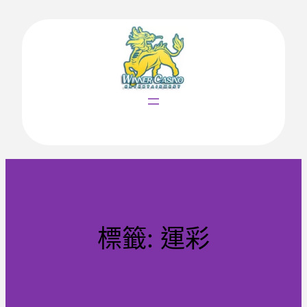
跳
至
主
要
內
容
立即註冊
標籤:
運彩