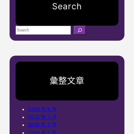
訊
Search
號
號
，
怎
快
麼
S
速
看
e
掌
？
a
握
掌
r
致
握
c
勝
老
h
時
虎
機
彙整文章
機
！
訊
號
，
2026 年 6 月
輕
2026 年 3 月
鬆
2026 年 2 月
進
2025 年 7 月