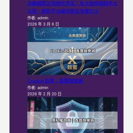
決戰國際足球總世界盃！各大娛樂城賠率大
比拼，選對平台讓你獎金多賺20%
作者: admin
2026 年 3 月 6 日
Cookie 政策｜鑫寶娛樂城
作者: admin
2026 年 2 月 20 日