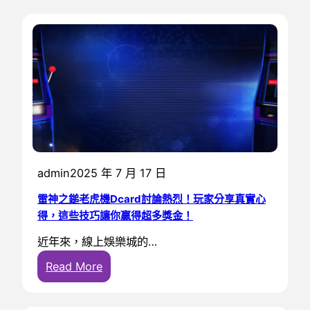
神
之
鎚
破
解
方
法
曝
光
！
admin
2025 年 7 月 17 日
這
雷神之鎚老虎機Dcard討論熱烈！玩家分享真實心
些
得，這些技巧讓你贏得超多獎金！
技
近年來，線上娛樂城的…
巧
真
:
Read More
的
雷
能
神