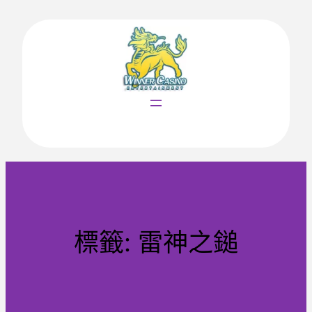
跳
至
主
要
內
容
立即註冊
標籤:
雷神之鎚