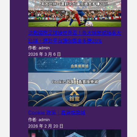
決戰國際足球總世界盃！各大娛樂城賠率大
比拼，選對平台讓你獎金多賺20%
作者: admin
2026 年 3 月 6 日
Cookie 政策｜鑫寶娛樂城
作者: admin
2026 年 2 月 20 日