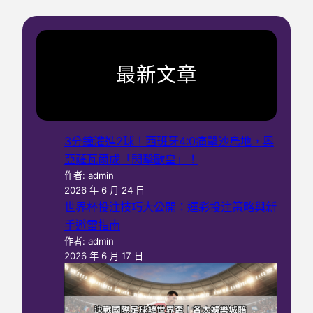
最新文章
3分鐘灌進2球！西班牙4:0痛擊沙烏地，奧
亞薩瓦爾成「閃擊歐皇」！
作者: admin
2026 年 6 月 24 日
世界杯投注技巧大公開：運彩投注策略與新
手避雷指南
作者: admin
2026 年 6 月 17 日